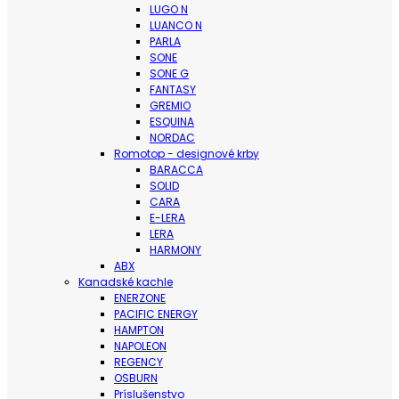
LUGO N
LUANCO N
PARLA
SONE
SONE G
FANTASY
GREMIO
ESQUINA
NORDAC
Romotop - designové krby
BARACCA
SOLID
CARA
E-LERA
LERA
HARMONY
ABX
Kanadské kachle
ENERZONE
PACIFIC ENERGY
HAMPTON
NAPOLEON
REGENCY
OSBURN
Príslušenstvo