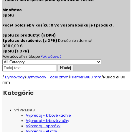
Množstvo
Spolu
Počet položiek v košíku:
0
Vo vašom košíku je 1 produkt.
Spolu za produkty: (s DPH)
Spolu za doručenie: (s DPH)
Doručenie zdarma!
DPH
0,00 €
Spolu (s DPH)
Pokračovať v nákupe
Pokračovať
Hľadaj
/
Dymovody
/
Dymovody - oceľ 2mm
/
Priemer Ø180 mm
/
Ružica ø 180
mm
Kategórie
VÝPREDAJ
Výpredaj - krbové kachle
Výpredaj - krbové vložky
Výpredaj - sporáky
Výpredaj - el.krby