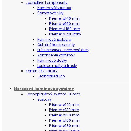
Jednotlivé komponenty
Komínové tvárnice
Šamotové rúry
Priemer ø140 mm
Priemer ø160 mm
Priemer Φ180 mm
Priemer Φ200 mm
Komínová izolácia
Ostatné komponenty
Príslušenstvo - nerezové diely
Zakončenie komínov
Komínové dosky
Lepiace malty a tmely
Komín SKC-NEREZ
Jednoprieduch
Nerezové komínové systémy
Jednoplášťový systém 0,6mm
Zostavy
Priemer ø120 mm
Priemer ø130 mm
Priemer ø150 mm
Priemer ø160 mm
Priemer ø180 mm
Priemer ø200 mm