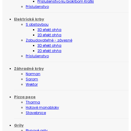
Príslušenstvo ku biokrbom Kratki
Príslušenstvo
Elektrické krby
S obstavbou
3D efekt ohňa
2D efekt ohňa
Zabudovateľné - závesné
3D efekt ohňa
2D efekt ohňa
Príslušenstvo
Záhradné krby
Norman
Sarom
Wektor
Pizza pece
Thorma
Hotové monobloky
Stavebnice
Grily
Plynové grily