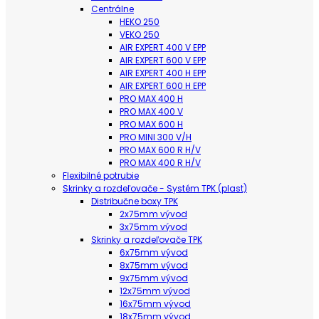
Centrálne
HEKO 250
VEKO 250
AIR EXPERT 400 V EPP
AIR EXPERT 600 V EPP
AIR EXPERT 400 H EPP
AIR EXPERT 600 H EPP
PRO MAX 400 H
PRO MAX 400 V
PRO MAX 600 H
PRO MINI 300 V/H
PRO MAX 600 R H/V
PRO MAX 400 R H/V
Flexibilné potrubie
Skrinky a rozdeľovače - Systém TPK (plast)
Distribučne boxy TPK
2x75mm vývod
3x75mm vývod
Skrinky a rozdeľovače TPK
6x75mm vývod
8x75mm vývod
9x75mm vývod
12x75mm vývod
16x75mm vývod
18x75mm vývod