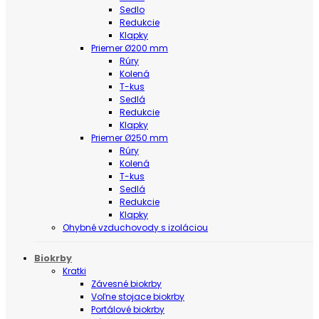
Sedlo
Redukcie
Klapky
Priemer Ø200 mm
Rúry
Kolená
T-kus
Sedlá
Redukcie
Klapky
Priemer Ø250 mm
Rúry
Kolená
T-kus
Sedlá
Redukcie
Klapky
Ohybné vzduchovody s izoláciou
Biokrby
Kratki
Závesné biokrby
Voľne stojace biokrby
Portálové biokrby