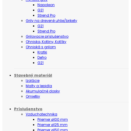
Napoleon
G21
Strend Pro
Grily na drevené uhlie/brikety
G21
Strend Pro
Grilovacie príslušenstvo
Ohniska, Kotliny, Kotlíky
Ohniská s grilom
Kratki
Defro
G21
Stavebný materiál
Izolácie
Malty a lepidla
Akumulačné dosky
Omietky
Príslušenstvo
Vzduchotechnika
Priemer ø100 mm
Priemer ø125 mm
Priemer ø150 mm