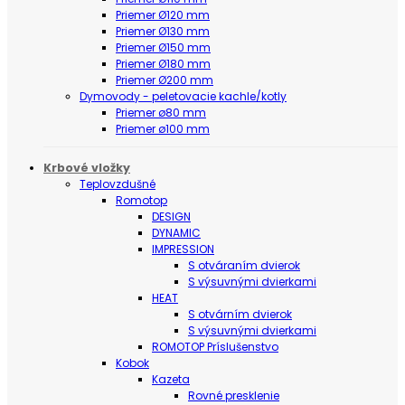
Priemer Ø120 mm
Priemer Ø130 mm
Priemer Ø150 mm
Priemer Ø180 mm
Priemer Ø200 mm
Dymovody - peletovacie kachle/kotly
Priemer ø80 mm
Priemer ø100 mm
Krbové vložky
Teplovzdušné
Romotop
DESIGN
DYNAMIC
IMPRESSION
S otváraním dvierok
S výsuvnými dvierkami
HEAT
S otvárním dvierok
S výsuvnými dvierkami
ROMOTOP Príslušenstvo
Kobok
Kazeta
Rovné presklenie