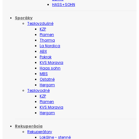
HASS+SOHN
Sporáky
Teplovzdušné
KZP
Plamen
Thorma
La Nordica
ABX
Pokrok
KVS Moravia
Haas sohn
MBS
Ostatné
Hergom
Teplovodné
KZP
Plamen
KVS Moravia
Hergom
Rekuperácia
Rekuperátory
Lokálne - stenné