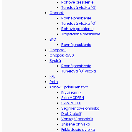
Rohové presklenie
Tunelová vložka "O"
Chopok
Rovné presklenie
Tunelová vložka "O"
Rohové presklenie
Trojstranné presklenie
EKO
Rovné presklenie
Chopok P
Chopok R550
Bystrá
Rovné presklenie
Tunelová "O" vložka
KPL
Roto
Kobok - príslušenstvo
Krycí rámik
Sklo MODERN
Sklo REFLEX
Segmentové ohnisko
Druhý plašť
Vonkajší popolník
Znížené ohnisko
Prikladacie dvierka