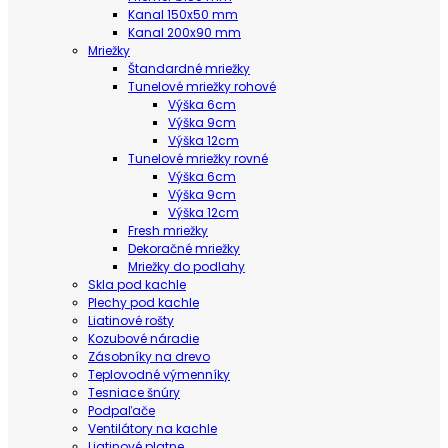
Kanal 150x50 mm
Kanal 200x90 mm
Mriežky
Štandardné mriežky
Tunelové mriežky rohové
Výška 6cm
Výška 9cm
Výška 12cm
Tunelové mriežky rovné
Výška 6cm
Výška 9cm
Výška 12cm
Fresh mriežky
Dekoračné mriežky
Mriežky do podlahy
Skla pod kachle
Plechy pod kachle
Liatinové rošty
Kozubové náradie
Zásobníky na drevo
Teplovodné výmenníky
Tesniace šnúry
Podpaľače
Ventilátory na kachle
Liatinové platne