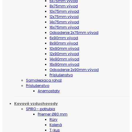
6x75mm vývod
8x75mm vývod
10x75mm vývod
12x75mm vývod
14x75mm vývod
16x75mm vývod
Odsadenie 2x75mm vývod
6x90mm vývod
8x90mm vývod
10x90mm vývod
12x90mm vývod
14x90mm vývod
16x90mm vývod
Odsadenie 2x90mm vývod
Príslušenstvo
Samolepiaca rohož
Príslušenstvo
Anemostaty
Kovové vzduchovody
SPIRO - potrubia
Priemer Ø80 mm
Rúry
Kolená
T-kus