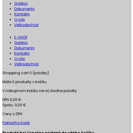
Galéria
Dokumenty
Kontakty
O nás
Veľkoobchod
E-SHOP
Galéria
Dokumenty
Kontakty
O nás
Veľkoobchod
Shopping cart
0
(položky)
Máte
0
produkty v košíku
V nákupnom košíku nie sú žiadne položky
DPH
0,00 €
Spolu:
0,00 €
Ceny s DPH
Pokladňa
Košík
Produkt bol úspešne pridaný do vášho košíku