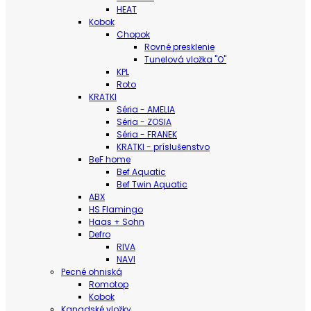
HEAT
Kobok
Chopok
Rovné presklenie
Tunelová vložka "O"
KPL
Roto
KRATKI
Séria - AMELIA
Séria - ZOSIA
Séria - FRANEK
KRATKI - príslušenstvo
BeF home
Bef Aquatic
Bef Twin Aquatic
ABX
HS Flamingo
Haas + Sohn
Defro
RIVA
NAVI
Pecné ohniská
Romotop
Kobok
Kanadské vložky