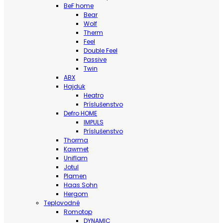
BeF home
Bear
Wolf
Therm
Feel
Double Feel
Passive
Twin
ABX
Hajduk
Heatro
Príslušenstvo
Defro HOME
IMPULS
Príslušenstvo
Thorma
Kawmet
Uniflam
Jotul
Plamen
Haas Sohn
Hergom
Teplovodné
Romotop
DYNAMIC