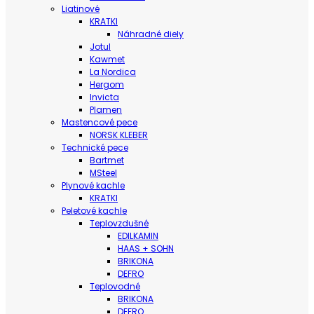
Liatinové
KRATKI
Náhradné diely
Jotul
Kawmet
La Nordica
Hergom
Invicta
Plamen
Mastencové pece
NORSK KLEBER
Technické pece
Bartmet
MSteel
Plynové kachle
KRATKI
Peletové kachle
Teplovzdušné
EDILKAMIN
HAAS + SOHN
BRIKONA
DEFRO
Teplovodné
BRIKONA
DEFRO