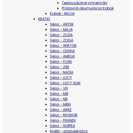
Teplovzdušné výmenníky
Prídavná akumulacia Kobok
Kobok- AKCIA
KRATKI
Séria - ANTEK
Séria - MAJA
Séria - ZUZIA
Séria - ZOSIA
Séria - WIKTOR
Séria - OLIWIA
Séria - AMELIA
Séria - FLOKI
Séria - ZIBI
Séria - NADIA
Séria - LUCY
Séria - LUCY SLIM
Séria - VN
Séria - MB
Séria - NB
Séria - MBN
Séria - ARKE
Séria - REGNOR
Séria - FRANEK
Séria - NORRA
Kratki - príslušenstvo