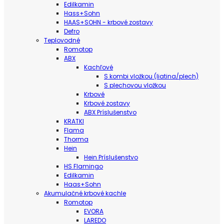
Edilkamin
Hass+Sohn
HAAS+SOHN - krbové zostavy
Defro
Teplovodné
Romotop
ABX
Kachľové
S kombi vložkou (liatina/plech)
S plechovou vložkou
Krbové
Krbové zostavy
ABX Príslušenstvo
KRATKI
Flama
Thorma
Hein
Hein Príslušenstvo
HS Flamingo
Edilkamin
Haas+Sohn
Akumulačné krbové kachle
Romotop
EVORA
LAREDO