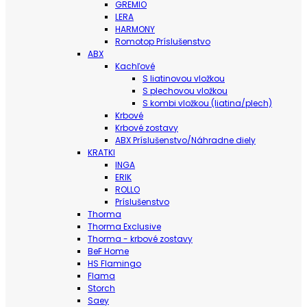
GREMIO
LERA
HARMONY
Romotop Príslušenstvo
ABX
Kachľové
S liatinovou vložkou
S plechovou vložkou
S kombi vložkou (liatina/plech)
Krbové
Krbové zostavy
ABX Príslušenstvo/Náhradne diely
KRATKI
INGA
ERIK
ROLLO
Príslušenstvo
Thorma
Thorma Exclusive
Thorma - krbové zostavy
BeF Home
HS Flamingo
Flama
Storch
Saey