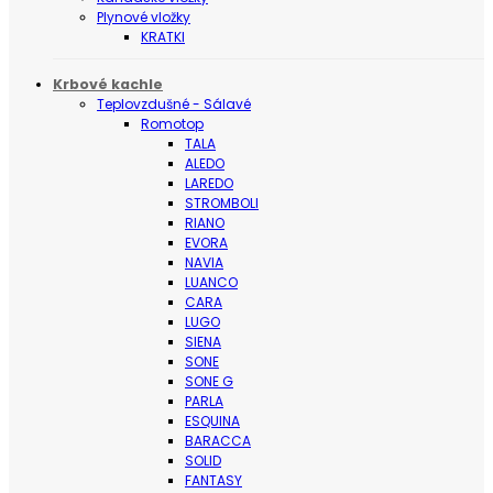
Plynové vložky
KRATKI
Krbové kachle
Teplovzdušné - Sálavé
Romotop
TALA
ALEDO
LAREDO
STROMBOLI
RIANO
EVORA
NAVIA
LUANCO
CARA
LUGO
SIENA
SONE
SONE G
PARLA
ESQUINA
BARACCA
SOLID
FANTASY