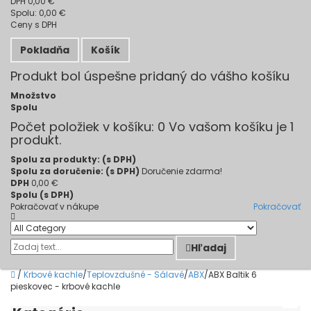
DPH
0,00 €
Spolu:
0,00 €
Ceny s DPH
Pokladňa
Košík
Produkt bol úspešne pridaný do vášho košíku
Množstvo
Spolu
Počet položiek v košíku:
0
Vo vašom košíku je 1
produkt.
Spolu za produkty: (s DPH)
Spolu za doručenie: (s DPH)
Doručenie zdarma!
DPH
0,00 €
Spolu (s DPH)
Pokračovať v nákupe
Pokračovať
Hľadaj
/
Krbové kachle
/
Teplovzdušné - Sálavé
/
ABX
/
ABX Baltik 6
pieskovec - krbové kachle