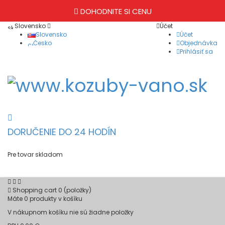
DOHODNITE SI CENU
Slovensko
Účet
Slovensko
Účet
Česko
Objednávka
Prihlásiť sa
DORUČENIE DO 24 HODÍN
Pre tovar skladom
Shopping cart
0
(položky)
Máte
0
produkty v košíku
V nákupnom košíku nie sú žiadne položky