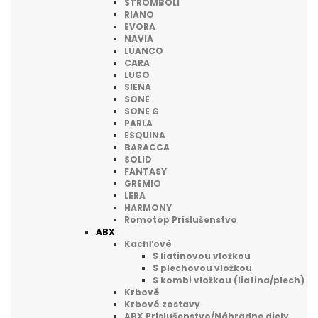
STROMBOLI
RIANO
EVORA
NAVIA
LUANCO
CARA
LUGO
SIENA
SONE
SONE G
PARLA
ESQUINA
BARACCA
SOLID
FANTASY
GREMIO
LERA
HARMONY
Romotop Príslušenstvo
ABX
Kachľové
S liatinovou vložkou
S plechovou vložkou
S kombi vložkou (liatina/plech)
Krbové
Krbové zostavy
ABX Príslušenstvo/Náhradne diely