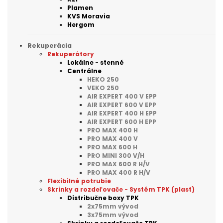
Plamen
KVS Moravia
Hergom
Rekuperácia
Rekuperátory
Lokálne - stenné
Centrálne
HEKO 250
VEKO 250
AIR EXPERT 400 V EPP
AIR EXPERT 600 V EPP
AIR EXPERT 400 H EPP
AIR EXPERT 600 H EPP
PRO MAX 400 H
PRO MAX 400 V
PRO MAX 600 H
PRO MINI 300 V/H
PRO MAX 600 R H/V
PRO MAX 400 R H/V
Flexibilné potrubie
Skrinky a rozdeľovače - Systém TPK (plast)
Distribučne boxy TPK
2x75mm vývod
3x75mm vývod