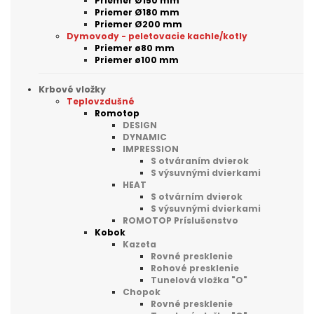
Priemer Ø150 mm
Priemer Ø180 mm
Priemer Ø200 mm
Dymovody - peletovacie kachle/kotly
Priemer ø80 mm
Priemer ø100 mm
Krbové vložky
Teplovzdušné
Romotop
DESIGN
DYNAMIC
IMPRESSION
S otváraním dvierok
S výsuvnými dvierkami
HEAT
S otvárním dvierok
S výsuvnými dvierkami
ROMOTOP Príslušenstvo
Kobok
Kazeta
Rovné presklenie
Rohové presklenie
Tunelová vložka "O"
Chopok
Rovné presklenie