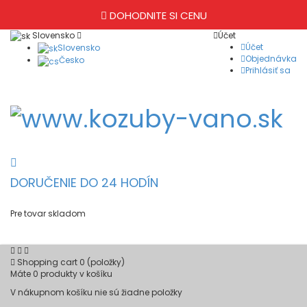
DOHODNITE SI CENU
Slovensko
Účet
Účet
Slovensko
Objednávka
Česko
Prihlásiť sa
DORUČENIE DO 24 HODÍN
Pre tovar skladom
Shopping cart
0
(položky)
Máte
0
produkty v košíku
V nákupnom košíku nie sú žiadne položky