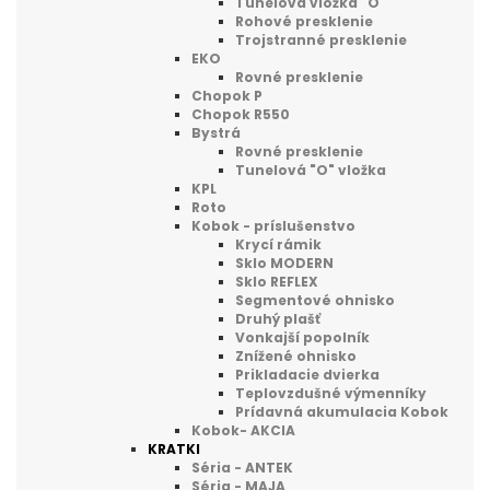
Tunelová vložka "O"
Rohové presklenie
Trojstranné presklenie
EKO
Rovné presklenie
Chopok P
Chopok R550
Bystrá
Rovné presklenie
Tunelová "O" vložka
KPL
Roto
Kobok - príslušenstvo
Krycí rámik
Sklo MODERN
Sklo REFLEX
Segmentové ohnisko
Druhý plašť
Vonkajší popolník
Znížené ohnisko
Prikladacie dvierka
Teplovzdušné výmenníky
Prídavná akumulacia Kobok
Kobok- AKCIA
KRATKI
Séria - ANTEK
Séria - MAJA