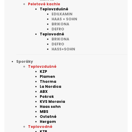
Peletové kachle
Teplovzdušné
EDILKAMIN
HAAS + SOHN
BRIKONA
DEFRO
Teplovodné
BRIKONA
DEFRO
HASS+SOHN
Sporáky
Teplovzdušné
KZP
Plamen
Thorma
La Nordica
ABX
Pokrok
KVS Moravia
Haas sohn
MBS
Ostatné
Hergom
Teplovodné
KZP