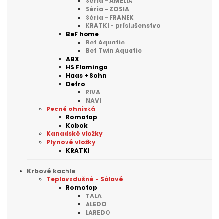
Séria - AMELIA
Séria - ZOSIA
Séria - FRANEK
KRATKI - príslušenstvo
BeF home
Bef Aquatic
Bef Twin Aquatic
ABX
HS Flamingo
Haas + Sohn
Defro
RIVA
NAVI
Pecné ohniská
Romotop
Kobok
Kanadské vložky
Plynové vložky
KRATKI
Krbové kachle
Teplovzdušné - Sálavé
Romotop
TALA
ALEDO
LAREDO