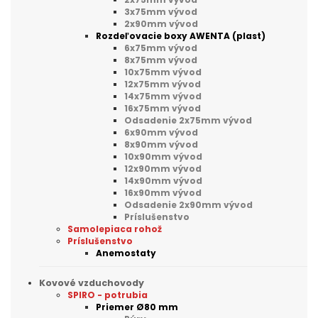
3x75mm vývod
2x90mm vývod
Rozdeľovacie boxy AWENTA (plast)
6x75mm vývod
8x75mm vývod
10x75mm vývod
12x75mm vývod
14x75mm vývod
16x75mm vývod
Odsadenie 2x75mm vývod
6x90mm vývod
8x90mm vývod
10x90mm vývod
12x90mm vývod
14x90mm vývod
16x90mm vývod
Odsadenie 2x90mm vývod
Príslušenstvo
Samolepiaca rohož
Príslušenstvo
Anemostaty
Kovové vzduchovody
SPIRO - potrubia
Priemer Ø80 mm