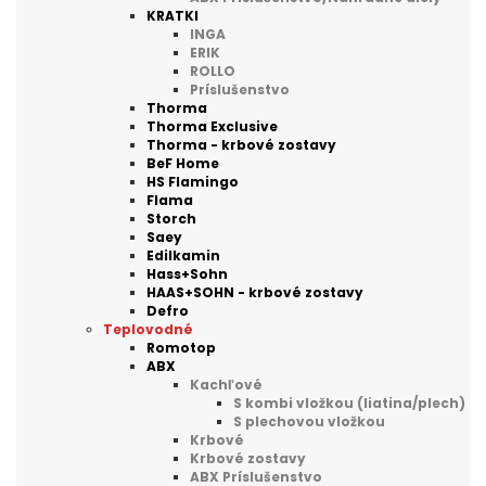
KRATKI
INGA
ERIK
ROLLO
Príslušenstvo
Thorma
Thorma Exclusive
Thorma - krbové zostavy
BeF Home
HS Flamingo
Flama
Storch
Saey
Edilkamin
Hass+Sohn
HAAS+SOHN - krbové zostavy
Defro
Teplovodné
Romotop
ABX
Kachľové
S kombi vložkou (liatina/plech)
S plechovou vložkou
Krbové
Krbové zostavy
ABX Príslušenstvo