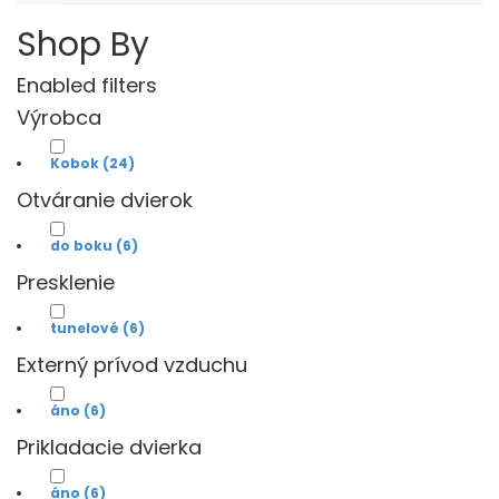
Shop By
Enabled filters
Výrobca
Kobok
(24)
Otváranie dvierok
do boku
(6)
Presklenie
tunelové
(6)
Externý prívod vzduchu
áno
(6)
Prikladacie dvierka
áno
(6)