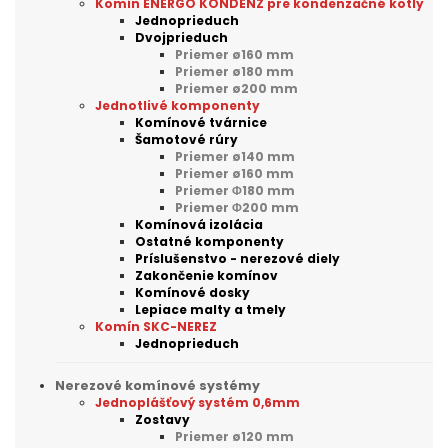
Komín ENERGO KONDENZ pre kondenzačné kotly
Jednoprieduch
Dvojprieduch
Priemer ø160 mm
Priemer ø180 mm
Priemer ø200 mm
Jednotlivé komponenty
Komínové tvárnice
Šamotové rúry
Priemer ø140 mm
Priemer ø160 mm
Priemer Φ180 mm
Priemer Φ200 mm
Komínová izolácia
Ostatné komponenty
Príslušenstvo - nerezové diely
Zakončenie komínov
Komínové dosky
Lepiace malty a tmely
Komín SKC-NEREZ
Jednoprieduch
Nerezové komínové systémy
Jednoplášťový systém 0,6mm
Zostavy
Priemer ø120 mm