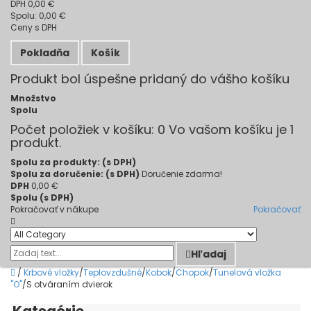
DPH
0,00 €
Spolu:
0,00 €
Ceny s DPH
Pokladňa
Košík
Produkt bol úspešne pridaný do vášho košíku
Množstvo
Spolu
Počet položiek v košíku:
0
Vo vašom košíku je 1
produkt.
Spolu za produkty: (s DPH)
Spolu za doručenie: (s DPH)
Doručenie zdarma!
DPH
0,00 €
Spolu (s DPH)
Pokračovať v nákupe
Pokračovať
Hľadaj
/
Krbové vložky
/
Teplovzdušné
/
Kobok
/
Chopok
/
Tunelová vložka
"O"
/
S otváraním dvierok
Kategórie