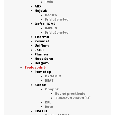
Twin
ABX
Hajduk
Heatro
Príslušenstvo
Defro HOME
IMPULS
Príslušenstvo
Thorma
Kawmet
Uniflam
Jotul
Plamen
Haas Sohn
Hergom
Teplovodné
Romotop
DYNAMIC
HEAT
Kobok
Chopok
Rovné presklenie
Tunelová vložka "O"
KPL
Roto
KRATKI