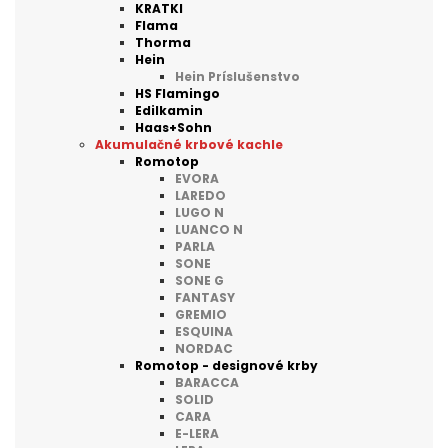
KRATKI
Flama
Thorma
Hein
Hein Príslušenstvo
HS Flamingo
Edilkamin
Haas+Sohn
Akumulačné krbové kachle
Romotop
EVORA
LAREDO
LUGO N
LUANCO N
PARLA
SONE
SONE G
FANTASY
GREMIO
ESQUINA
NORDAC
Romotop - designové krby
BARACCA
SOLID
CARA
E-LERA