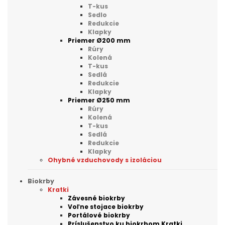
T-kus
Sedlo
Redukcie
Klapky
Priemer Ø200 mm
Rúry
Kolená
T-kus
Sedlá
Redukcie
Klapky
Priemer Ø250 mm
Rúry
Kolená
T-kus
Sedlá
Redukcie
Klapky
Ohybné vzduchovody s izoláciou
Biokrby
Kratki
Závesné biokrby
Voľne stojace biokrby
Portálové biokrby
Príslušenstvo ku biokrbom Kratki