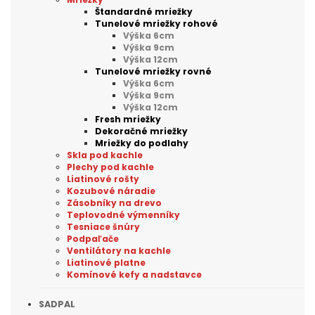
Štandardné mriežky
Tunelové mriežky rohové
Výška 6cm
Výška 9cm
Výška 12cm
Tunelové mriežky rovné
Výška 6cm
Výška 9cm
Výška 12cm
Fresh mriežky
Dekoračné mriežky
Mriežky do podlahy
Skla pod kachle
Plechy pod kachle
Liatinové rošty
Kozubové náradie
Zásobníky na drevo
Teplovodné výmenníky
Tesniace šnúry
Podpaľače
Ventilátory na kachle
Liatinové platne
Komínové kefy a nadstavce
SADPAL