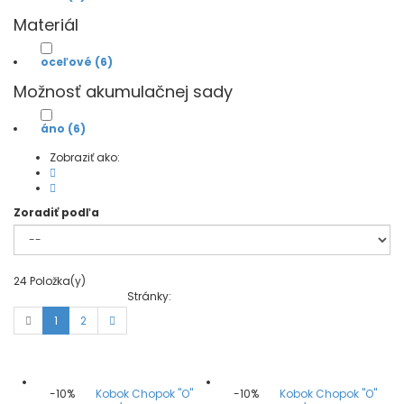
Materiál
oceľové
(6)
Možnosť akumulačnej sady
áno
(6)
Zobraziť ako:
Zoradiť podľa
24
Položka(y)
Stránky:
1
2
-10%
Kobok Chopok "O"
-10%
Kobok Chopok "O"