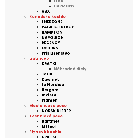
LERA
HARMONY
ABX
Kanadské kachle
ENERZONE
PACIFIC ENERGY
HAMPTON
NAPOLEON
REGENCY
OSBURN
Príslušenstvo
Liatinové
KRATKI
Náhradné diely
Jotul
Kawmet
La Nordica
Hergom
Invicta
Plamen
Mastencové pece
NORSK KLEBER
Technické pece
Bartmet
MSteel
Plynové kachle
KRATKI