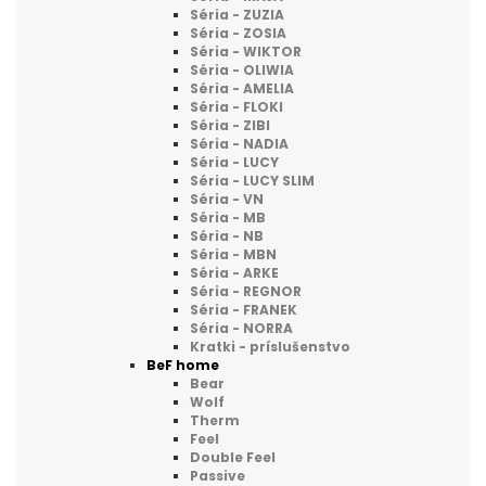
Séria - ZUZIA
Séria - ZOSIA
Séria - WIKTOR
Séria - OLIWIA
Séria - AMELIA
Séria - FLOKI
Séria - ZIBI
Séria - NADIA
Séria - LUCY
Séria - LUCY SLIM
Séria - VN
Séria - MB
Séria - NB
Séria - MBN
Séria - ARKE
Séria - REGNOR
Séria - FRANEK
Séria - NORRA
Kratki - príslušenstvo
BeF home
Bear
Wolf
Therm
Feel
Double Feel
Passive