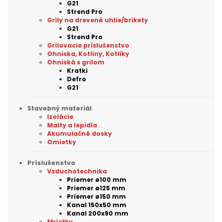
G21
Strend Pro
Grily na drevené uhlie/brikety
G21
Strend Pro
Grilovacie príslušenstvo
Ohniska, Kotliny, Kotlíky
Ohniská s grilom
Kratki
Defro
G21
Stavebný materiál
Izolácie
Malty a lepidla
Akumulačné dosky
Omietky
Príslušenstvo
Vzduchotechnika
Priemer ø100 mm
Priemer ø125 mm
Priemer ø150 mm
Kanal 150x50 mm
Kanal 200x90 mm
Mriežky