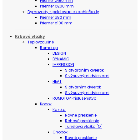
Priemer Ø180 mm
Priemer Ø200 mm
Dymovody - peletovacie kachle/kotly
Priemer ø80 mm
Priemer ø100 mm
Krbové vložky
Teplovzdušné
Romotop
DESIGN
DYNAMIC
IMPRESSION
S otváraním dvierok
S výsuvnými dvierkami
HEAT
S otvárním dvierok
S výsuvnými dvierkami
ROMOTOP Príslušenstvo
Kobok
Kazeta
Rovné presklenie
Rohové presklenie
Tunelová vložka "O"
Chopok
Rovné presklenie