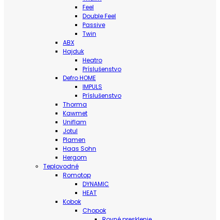
Feel
Double Feel
Passive
Twin
ABX
Hajduk
Heatro
Príslušenstvo
Defro HOME
IMPULS
Príslušenstvo
Thorma
Kawmet
Uniflam
Jotul
Plamen
Haas Sohn
Hergom
Teplovodné
Romotop
DYNAMIC
HEAT
Kobok
Chopok
Rovné presklenie