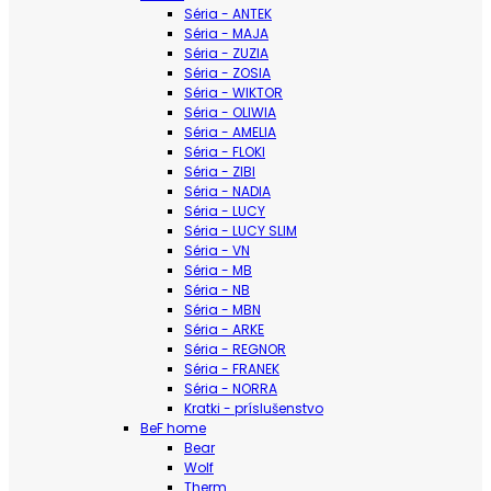
Séria - ANTEK
Séria - MAJA
Séria - ZUZIA
Séria - ZOSIA
Séria - WIKTOR
Séria - OLIWIA
Séria - AMELIA
Séria - FLOKI
Séria - ZIBI
Séria - NADIA
Séria - LUCY
Séria - LUCY SLIM
Séria - VN
Séria - MB
Séria - NB
Séria - MBN
Séria - ARKE
Séria - REGNOR
Séria - FRANEK
Séria - NORRA
Kratki - príslušenstvo
BeF home
Bear
Wolf
Therm