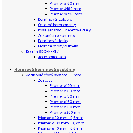
Priemer ø160 mm
Priemer Φ180 mm
Priemer Φ200 mm
Komínová izolácia
Ostatné komponenty
Príslušenstvo - nerezové diely
Zakončenie komínov
Komínové dosky
Lepiace malty a tmely
Komín SKC-NEREZ
Jednoprieduch
Nerezové komínové systémy
Jednoplášťový systém 0,6mm
Zostavy
Priemer ø120 mm
Priemer ø130 mm
Priemer ø150 mm
Priemer ø160 mm
Priemer ø180 mm
Priemer ø200 mm
Priemer ø80 mm | 0,6mm
Priemer ø100 mm | 0,6mm
Priemer ø110 mm | 0,6mm