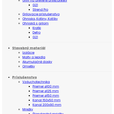
Grily na drevené uhlie/brikety
G21
Strend Pro
Grilovacie príslušenstvo
Ohniska, Kotliny, Kotlíky
Ohniská s grilom
Kratki
Defro
G21
Stavebný materiál
Izolácie
Malty a lepidla
Akumulačné dosky
Omietky
Príslušenstvo
Vzduchotechnika
Priemer ø100 mm
Priemer ø125 mm
Priemer ø150 mm
Kanal 150x50 mm
Kanal 200x90 mm
Mriežky
Štandardné mriežky