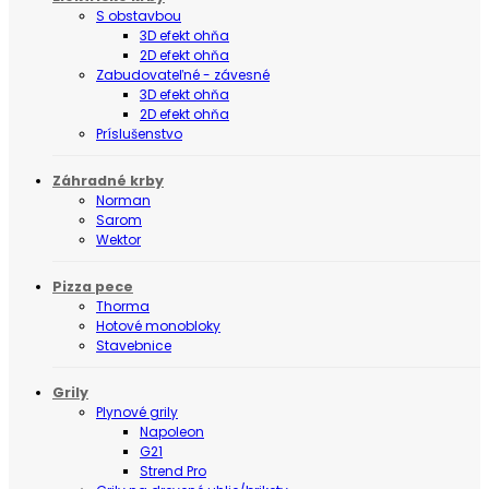
S obstavbou
3D efekt ohňa
2D efekt ohňa
Zabudovateľné - závesné
3D efekt ohňa
2D efekt ohňa
Príslušenstvo
Záhradné krby
Norman
Sarom
Wektor
Pizza pece
Thorma
Hotové monobloky
Stavebnice
Grily
Plynové grily
Napoleon
G21
Strend Pro