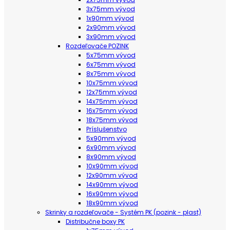
3x75mm vývod
1x90mm vývod
2x90mm vývod
3x90mm vývod
Rozdeľovače POZINK
5x75mm vývod
6x75mm vývod
8x75mm vývod
10x75mm vývod
12x75mm vývod
14x75mm vývod
16x75mm vývod
18x75mm vývod
Príslušenstvo
5x90mm vývod
6x90mm vývod
8x90mm vývod
10x90mm vývod
12x90mm vývod
14x90mm vývod
16x90mm vývod
18x90mm vývod
Skrinky a rozdeľovače - Systém PK (pozink - plast)
Distribučne boxy PK