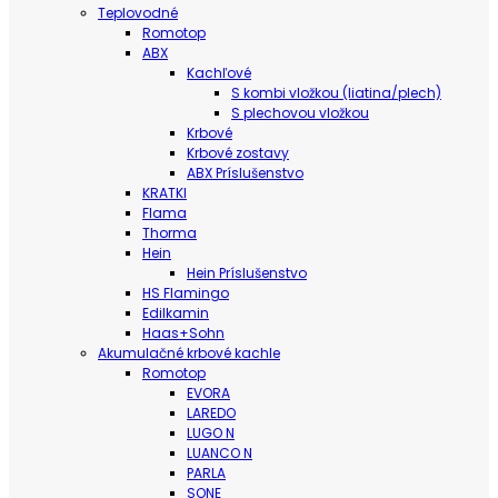
Teplovodné
Romotop
ABX
Kachľové
S kombi vložkou (liatina/plech)
S plechovou vložkou
Krbové
Krbové zostavy
ABX Príslušenstvo
KRATKI
Flama
Thorma
Hein
Hein Príslušenstvo
HS Flamingo
Edilkamin
Haas+Sohn
Akumulačné krbové kachle
Romotop
EVORA
LAREDO
LUGO N
LUANCO N
PARLA
SONE