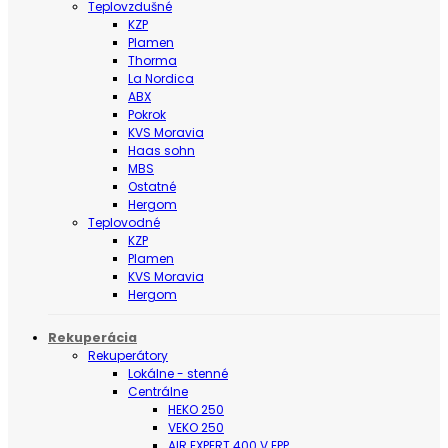
Teplovzdušné
KZP
Plamen
Thorma
La Nordica
ABX
Pokrok
KVS Moravia
Haas sohn
MBS
Ostatné
Hergom
Teplovodné
KZP
Plamen
KVS Moravia
Hergom
Rekuperácia
Rekuperátory
Lokálne - stenné
Centrálne
HEKO 250
VEKO 250
AIR EXPERT 400 V EPP