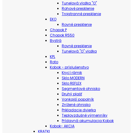
Tunelová vložka "O"
Rohové presklenie
Trojstranné presklenie
EKO
Rovné presklenie
Chopok P
Chopok R550
Bystrá
Rovné presklenie
Tunelová "O" vložka
KPL
Roto
Kobok - príslušenstvo
Krycí rámik
Sklo MODERN
Sklo REFLEX
Segmentové ohnisko
Druhý plašť
Vonkajší popolník
Znížené ohnisko
Prikladacie dvierka
Teplovzdušné výmenníky
Prídavná akumulacia Kobok
Kobok- AKCIA
KRATKI