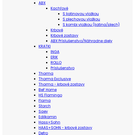
ABX
Kachľové
S liatinovou vložkou
S plechovou vložkou
S kombi vložkou (liatina/plech)
Krbové
Krbové zostavy
ABX Príslušenstvo/Náhradne diely
KRATKI
INGA
ERIK
ROLLO
Príslušenstvo
Thorma
Thorma Exclusive
Thorma - krbové zostavy
BeF Home
HS Flamingo
Flama
Storch
Saey
Edilkamin
Hass+Sohn
HAAS+SOHN - krbové zostavy
Defro