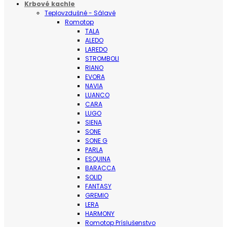
Krbové kachle
Teplovzdušné - Sálavé
Romotop
TALA
ALEDO
LAREDO
STROMBOLI
RIANO
EVORA
NAVIA
LUANCO
CARA
LUGO
SIENA
SONE
SONE G
PARLA
ESQUINA
BARACCA
SOLID
FANTASY
GREMIO
LERA
HARMONY
Romotop Príslušenstvo