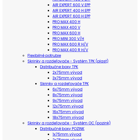
AIR EXPERT 600 V EPP
AIR EXPERT 400 H EPP
AIR EXPERT 600 H EPP
PRO MAX 400 H
PRO MAX 400 V
PRO MAX 600 H
PRO MINI 300 V/H
PRO MAX 600 R H/V
PRO MAX 400 R H/V
Flexibilné potrubie
Skrinky a rozdeľovače - Systém TPK (plast)
Distribučne boxy TPK
2x75mm vývod
3x75mm vývod
Skrinky a rozdeľovače TPK
6x75mm vývod
8x75mm vývod
9x75mm vývod
12x75mm vývod
16x75mm vývod
18x75mm vývod
Skrinky a rozdeľovače - Systém OC (pozink)
Distribučné boxy POZINK
1x75mm vývod
2x75mm vývod