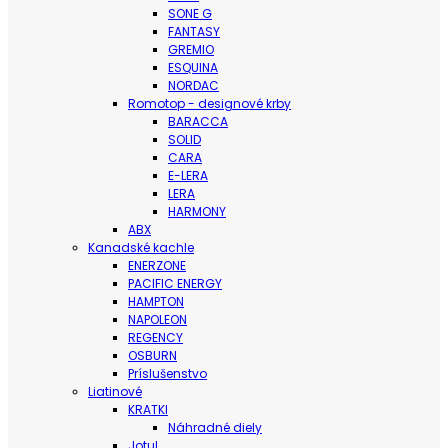
SONE G
FANTASY
GREMIO
ESQUINA
NORDAC
Romotop - designové krby
BARACCA
SOLID
CARA
E-LERA
LERA
HARMONY
ABX
Kanadské kachle
ENERZONE
PACIFIC ENERGY
HAMPTON
NAPOLEON
REGENCY
OSBURN
Príslušenstvo
Liatinové
KRATKI
Náhradné diely
Jotul