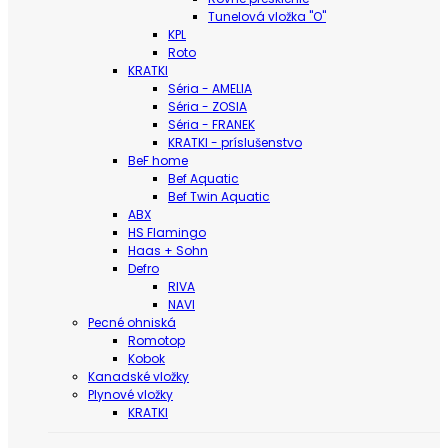
Tunelová vložka "O"
KPL
Roto
KRATKI
Séria - AMELIA
Séria - ZOSIA
Séria - FRANEK
KRATKI - príslušenstvo
BeF home
Bef Aquatic
Bef Twin Aquatic
ABX
HS Flamingo
Haas + Sohn
Defro
RIVA
NAVI
Pecné ohniská
Romotop
Kobok
Kanadské vložky
Plynové vložky
KRATKI