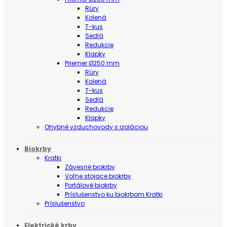
Rúry
Kolená
T-kus
Sedlá
Redukcie
Klapky
Priemer Ø250 mm
Rúry
Kolená
T-kus
Sedlá
Redukcie
Klapky
Ohybné vzduchovody s izoláciou
Biokrby
Kratki
Závesné biokrby
Voľne stojace biokrby
Portálové biokrby
Príslušenstvo ku biokrbom Kratki
Príslušenstvo
Elektrické krby