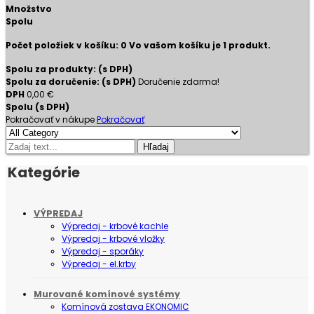
Množstvo
Spolu
Počet položiek v košíku:
0
Vo vašom košíku je 1 produkt.
Spolu za produkty: (s DPH)
Spolu za doručenie: (s DPH)
Doručenie zdarma!
DPH
0,00 €
Spolu (s DPH)
Pokračovať v nákupe
Pokračovať
Hľadaj
Kategórie
VÝPREDAJ
Výpredaj - krbové kachle
Výpredaj - krbové vložky
Výpredaj - sporáky
Výpredaj - el.krby
Murované komínové systémy
Komínová zostava EKONOMIC