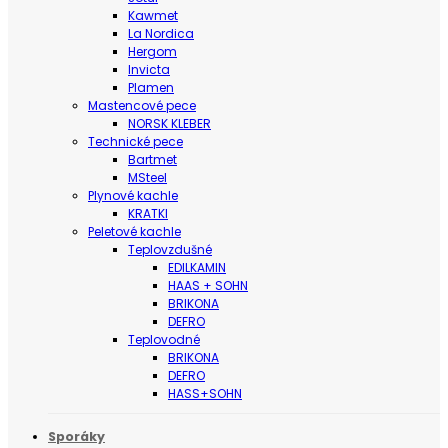
Kawmet
La Nordica
Hergom
Invicta
Plamen
Mastencové pece
NORSK KLEBER
Technické pece
Bartmet
MSteel
Plynové kachle
KRATKI
Peletové kachle
Teplovzdušné
EDILKAMIN
HAAS + SOHN
BRIKONA
DEFRO
Teplovodné
BRIKONA
DEFRO
HASS+SOHN
Sporáky