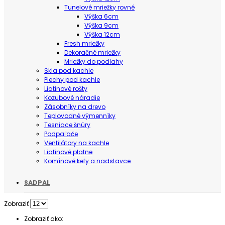
Tunelové mriežky rovné
Výška 6cm
Výška 9cm
Výška 12cm
Fresh mriežky
Dekoračné mriežky
Mriežky do podlahy
Skla pod kachle
Plechy pod kachle
Liatinové rošty
Kozubové náradie
Zásobníky na drevo
Teplovodné výmenníky
Tesniace šnúry
Podpaľače
Ventilátory na kachle
Liatinové platne
Komínové kefy a nadstavce
SADPAL
Zobraziť
Zobraziť ako: