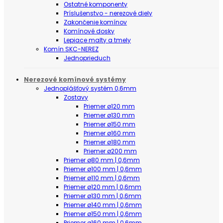
Ostatné komponenty
Príslušenstvo - nerezové diely
Zakončenie komínov
Komínové dosky
Lepiace malty a tmely
Komín SKC-NEREZ
Jednoprieduch
Nerezové komínové systémy
Jednoplášťový systém 0,6mm
Zostavy
Priemer ø120 mm
Priemer ø130 mm
Priemer ø150 mm
Priemer ø160 mm
Priemer ø180 mm
Priemer ø200 mm
Priemer ø80 mm | 0,6mm
Priemer ø100 mm | 0,6mm
Priemer ø110 mm | 0,6mm
Priemer ø120 mm | 0,6mm
Priemer ø130 mm | 0,6mm
Priemer ø140 mm | 0,6mm
Priemer ø150 mm | 0,6mm
Priemer ø160 mm | 0,6mm