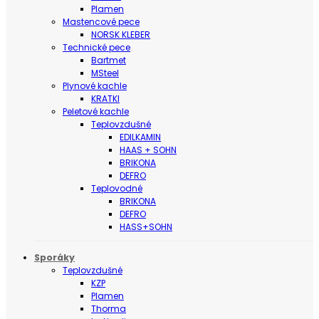
Plamen
Mastencové pece
NORSK KLEBER
Technické pece
Bartmet
MSteel
Plynové kachle
KRATKI
Peletové kachle
Teplovzdušné
EDILKAMIN
HAAS + SOHN
BRIKONA
DEFRO
Teplovodné
BRIKONA
DEFRO
HASS+SOHN
Sporáky
Teplovzdušné
KZP
Plamen
Thorma