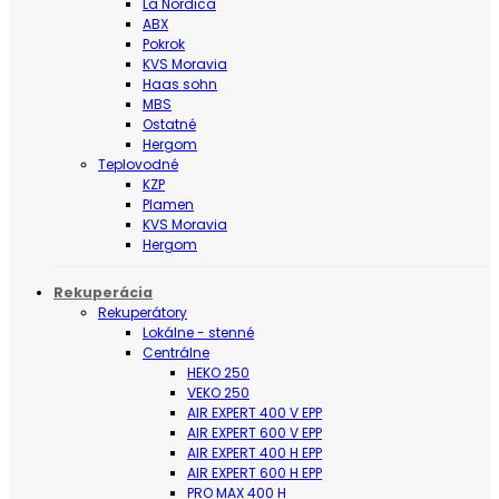
La Nordica
ABX
Pokrok
KVS Moravia
Haas sohn
MBS
Ostatné
Hergom
Teplovodné
KZP
Plamen
KVS Moravia
Hergom
Rekuperácia
Rekuperátory
Lokálne - stenné
Centrálne
HEKO 250
VEKO 250
AIR EXPERT 400 V EPP
AIR EXPERT 600 V EPP
AIR EXPERT 400 H EPP
AIR EXPERT 600 H EPP
PRO MAX 400 H