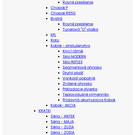
Rovné presklenie
Chopok P
Chopok R550
Bystrá
Rovné presklenie
Tunelová "O" vložka
KPL
Roto
Kobok - príslušenstvo
Krycí rámik
Sklo MODERN
Sklo REFLEX
Segmentové ohnisko
Druhý plašť
Vonkajší popolník
Znížené ohnisko
Prikladacie dvierka
Teplovzdušné výmenníky
Prídavná akumulacia Kobok
Kobok- AKCIA
KRATKI
Séria - ANTEK
Séria - MAJA
Séria - ZUZIA
Séria - ZOSIA