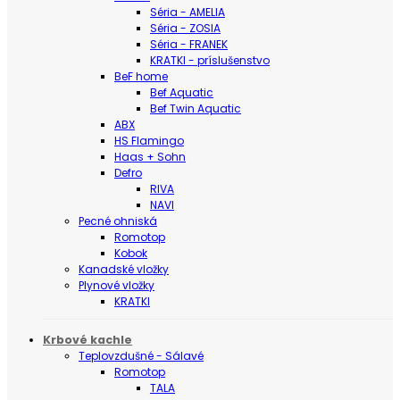
Séria - AMELIA
Séria - ZOSIA
Séria - FRANEK
KRATKI - príslušenstvo
BeF home
Bef Aquatic
Bef Twin Aquatic
ABX
HS Flamingo
Haas + Sohn
Defro
RIVA
NAVI
Pecné ohniská
Romotop
Kobok
Kanadské vložky
Plynové vložky
KRATKI
Krbové kachle
Teplovzdušné - Sálavé
Romotop
TALA