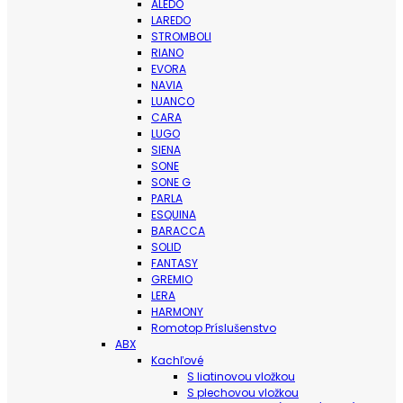
ALEDO
LAREDO
STROMBOLI
RIANO
EVORA
NAVIA
LUANCO
CARA
LUGO
SIENA
SONE
SONE G
PARLA
ESQUINA
BARACCA
SOLID
FANTASY
GREMIO
LERA
HARMONY
Romotop Príslušenstvo
ABX
Kachľové
S liatinovou vložkou
S plechovou vložkou