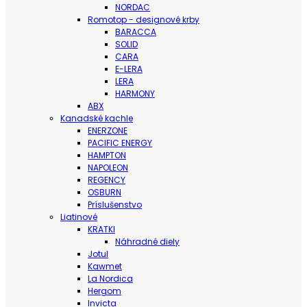
NORDAC
Romotop - designové krby
BARACCA
SOLID
CARA
E-LERA
LERA
HARMONY
ABX
Kanadské kachle
ENERZONE
PACIFIC ENERGY
HAMPTON
NAPOLEON
REGENCY
OSBURN
Príslušenstvo
Liatinové
KRATKI
Náhradné diely
Jotul
Kawmet
La Nordica
Hergom
Invicta