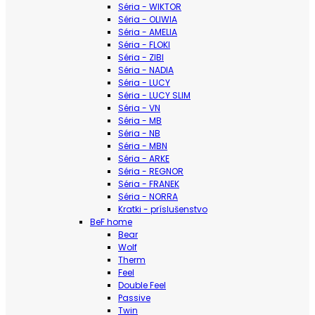
Séria - WIKTOR
Séria - OLIWIA
Séria - AMELIA
Séria - FLOKI
Séria - ZIBI
Séria - NADIA
Séria - LUCY
Séria - LUCY SLIM
Séria - VN
Séria - MB
Séria - NB
Séria - MBN
Séria - ARKE
Séria - REGNOR
Séria - FRANEK
Séria - NORRA
Kratki - príslušenstvo
BeF home
Bear
Wolf
Therm
Feel
Double Feel
Passive
Twin