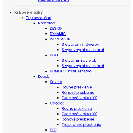
Krbové vložky
Teplovzdušné
Romotop
DESIGN
DYNAMIC
IMPRESSION
S otváraním dvierok
S výsuvnými dvierkami
HEAT
S otvárním dvierok
S výsuvnými dvierkami
ROMOTOP Príslušenstvo
Kobok
Kazeta
Rovné presklenie
Rohové presklenie
Tunelová vložka "O"
Chopok
Rovné presklenie
Tunelová vložka "O"
Rohové presklenie
Trojstranné presklenie
EKO