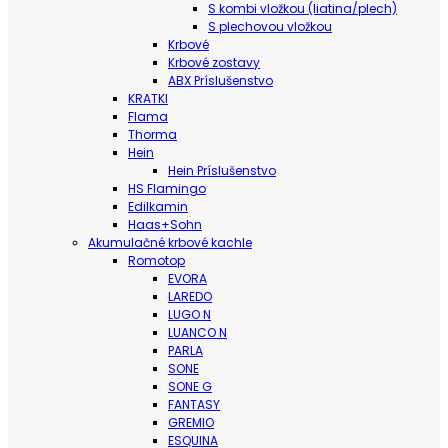
S kombi vložkou (liatina/plech)
S plechovou vložkou
Krbové
Krbové zostavy
ABX Príslušenstvo
KRATKI
Flama
Thorma
Hein
Hein Príslušenstvo
HS Flamingo
Edilkamin
Haas+Sohn
Akumulačné krbové kachle
Romotop
EVORA
LAREDO
LUGO N
LUANCO N
PARLA
SONE
SONE G
FANTASY
GREMIO
ESQUINA