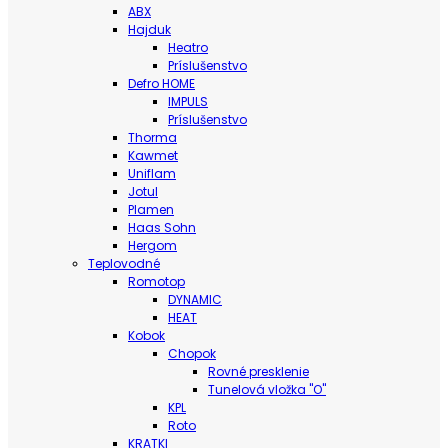
ABX
Hajduk
Heatro
Príslušenstvo
Defro HOME
IMPULS
Príslušenstvo
Thorma
Kawmet
Uniflam
Jotul
Plamen
Haas Sohn
Hergom
Teplovodné
Romotop
DYNAMIC
HEAT
Kobok
Chopok
Rovné presklenie
Tunelová vložka "O"
KPL
Roto
KRATKI