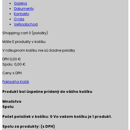
Galéria
Dokumenty
Kontakty
O nás
Veľkoobchod
Shopping cart
0
(položky)
Máte
0
produkty v košíku
V nákupnom košíku nie sú žiadne položky
DPH
0,00 €
Spolu:
0,00 €
Ceny s DPH
Pokladňa
Košík
Produkt bol úspešne pridaný do vášho košíku
Množstvo
Spolu
Počet položiek v košíku:
0
Vo vašom košíku je 1 produkt.
Spolu za produkty: (s DPH)