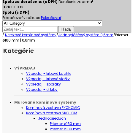
Spolu za doručenie: (s DPH)
Doručenie zdarma!
DPH
0,00 €
Spolu (s DPH)
Pokračovať v nákupe
Pokračovať
Hľadaj
/
Nerezové komínové systémy
/
Jednoplášťový systém 0,6mm
/
Priemer
ø160 mm | 0,6mm
Kategórie
VÝPREDAJ
Výpredaj - krbové kachle
Výpredaj - krbové vložky
Výpredaj - sporáky
Výpredaj - el.krby
Murované komínové systémy
Komínová zostava EKONOMIC
Komínová zostava SKC-CM
Jednoprieduch
Priemer ø160 mm
Priemer ø180 mm