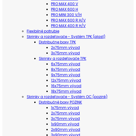
PRO MAX 400 V
PRO MAX 600 H
PRO MINI 300 V/H
PRO MAX 600 R H/V
PRO MAX 400 R H/V
Flexibilné potrubie
Skrinky a rozdeľovače - Systém TPK (plast)
Distribučne boxy TPK
2x75mm vývod
3x75mm vývod
Skrinky a rozdeľovače TPK
6x75mm vývod
8x75mm vývod
9x75mm vývod
12x75mm vývod
16x75mm vývod
18x75mm vývod
Skrinky a rozdeľovače - Systém OC (pozink)
Distribučné boxy POZINK
1x75mm vývod
2x75mm vývod
3x75mm vývod
1x90mm vývod
2x90mm vývod
3x90mm vývod