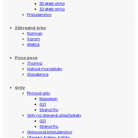
3D efekt ohňa
2D efekt ohňa
Príslušenstvo
Záhradné krby
Norman
Sarom
Wektor
Pizza pece
Thorma
Hotové monobloky
Stavebnice
Grily
Plynové grily
Napoleon
G21
Strend Pro
Grily na drevené uhlie/brikety
G21
Strend Pro
Grilovacie príslušenstvo
Ohniska, Kotliny, Kotlíky