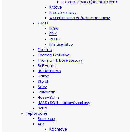
S kombi vložkou (liatina/plech)
Krbové
Krbové zostavy
ABX Príslušenstvo/Náhradne diely
KRATKI
INGA
ERIK
ROLLO
Príslušenstvo
Thorma
Thorma Exclusive
Thorma - krbové zostavy
BeF Home
HS Flamingo
Flama
Storch
Saey
Edilkamin
Hass+Sohn
HAAS+SOHN - krbové zostavy
Defro
Teplovodné
Romotop
ABX
Kachľové