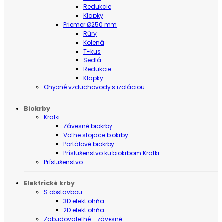
Redukcie
Klapky
Priemer Ø250 mm
Rúry
Kolená
T-kus
Sedlá
Redukcie
Klapky
Ohybné vzduchovody s izoláciou
Biokrby
Kratki
Závesné biokrby
Voľne stojace biokrby
Portálové biokrby
Príslušenstvo ku biokrbom Kratki
Príslušenstvo
Elektrické krby
S obstavbou
3D efekt ohňa
2D efekt ohňa
Zabudovateľné - závesné