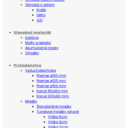
Ohniská s grilom
Kratki
Defro
G21
Stavebný materiál
Izolácie
Malty a lepidla
Akumulačné dosky
Omietky
Príslušenstvo
Vzduchotechnika
Priemer ø100 mm
Priemer ø125 mm
Priemer ø150 mm
Kanal 150x50 mm
Kanal 200x90 mm
Mriežky
Štandardné mriežky
Tunelové mriežky rohové
Výška 6cm
Výška 9cm
Výška 12cm